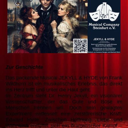
Zur Geschichte
Das packende Musical JEKYLL & HYDE von Frank
Wildhorn ist ein musikalisches Erlebnis, das direkt
ins Herz trifft und unter die Haut geht.
Im Zentrum steht Dr. Henry Jekyll, ein visionärer
Wissenschaftler, der das Gute und Böse im
Menschen trennen will. Doch sein gewagtes
Experiment entfesselt eine zerstörerische Kraft:
Edward Hyde. Zwischen Hoffnung, Liebe und
Wahnsinn entfaltet sich ein dramatischer Kampf –