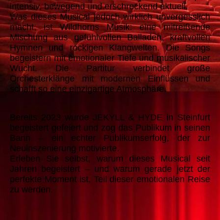
intensiv, bewegend und erschreckend aktuell.
Was dieses Musical jedoch wirklich unvergesslich
macht, ist Wildhorns Musik: eine mitreißende
Mischung aus gefühlvollen Balladen, kraftvollen
Hymnen und rockigen Klangwelten. Die Songs
begeistern mit emotionaler Tiefe und musikalischer
Wucht. Die Partitur verbindet große
Orchesterklänge mit modernen Einflüssen und
schafft so eine einzigartige Atmosphäre.
Bereits 2023 wurde JEKYLL & HYDE in Steinfurt
begeistert gefeiert und zog das Publikum in seinen
Bann – ein echter Publikumserfolg, der zur
Neuinszenierung motivierte.
Erleben Sie selbst, warum dieses Musical seit
Jahren begeistert – und warum gerade jetzt der
perfekte Moment ist, Teil dieser emotionalen Reise
zu werden.